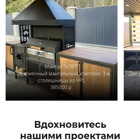
Мангал "LOFT"
Современный мангальный комплекс 3 м
Две 
столешницы из HPL
385000 р.
.
Вдохновитесь
нашими проектами