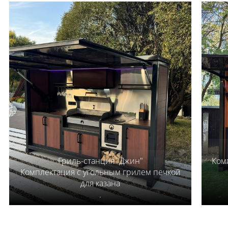
Гриль-станция "Джин"
Ком
Комплектация с угольным грилем печкой
для казана
.